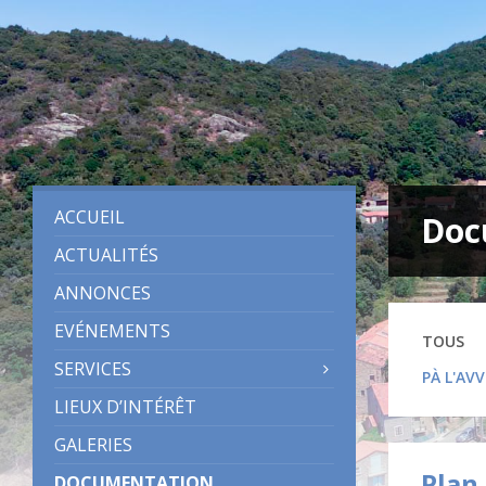
Skip
Skip
Skip
Skip
to
to
to
to
content
left
right
footer
sidebar
sidebar
ACCUEIL
Doc
ACTUALITÉS
ANNONCES
EVÉNEMENTS
TOUS
SERVICES
PÀ L'AV
LIEUX D’INTÉRÊT
GALERIES
Plan 
DOCUMENTATION