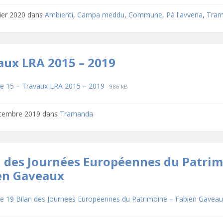
pdf
vier 2020
dans
Ambienti
,
Campa meddu
,
Commune
,
Pà l'avvena
,
Tra
aux LRA 2015 – 2019
hargements
File
File
e 15 – Travaux LRA 2015 – 2019
986 kB
extension:
size:
pdf
cembre 2019
dans
Tramanda
n des Journées Européennes du Patri
en Gaveaux
hargements
e 19 Bilan des Journees Europeennes du Patrimoine – Fabien Gavea