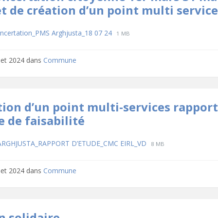
t de création d’un point multi servic
hargements
File
File
ncertation_PMS Arghjusta_18 07 24
1 MB
extension:
size:
pdf
llet 2024
dans
Commune
tion d’un point multi-services rappor
 de faisabilité
hargements
File
File
ARGHJUSTA_RAPPORT D’ETUDE_CMC EIRL_VD
8 MB
extension:
size:
pdf
llet 2024
dans
Commune
n solidaire