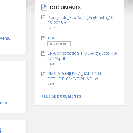
DOCUMENTS
Plan-guide_EcoPaesi_Arghjusta_10-
06-2025.pdf
File
18 MB
size:
118
vvena
,
LIEN EXTERNE
CR-Concertation_PMS-Arghjusta_18-
07-24.pdf
File
1 MB
size:
PMS-ARGHJUSTA_RAPPORT-
DETUDE_CMC-EIRL_VD.pdf
File
8 MB
size:
PLUS DE DOCUMENTS
nda
i