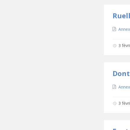
Ruell
Téléc
Annexe
3 fév
Dont
Téléc
Annex
3 fév