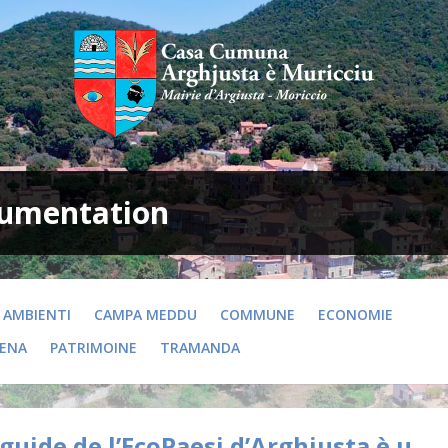
umentation
AMBIENTI
CAMPA MEDDU
COMMUNE
ECONOMIE
VENA
PATRIMOINE
TRAMANDA
guide de l’EcoPaesi d’Arghjusta è u