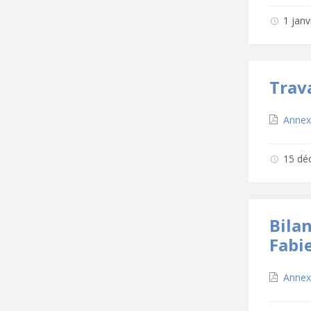
1 jan
Trav
Téléc
Annex
15 dé
Bila
Fabi
Téléc
Annex