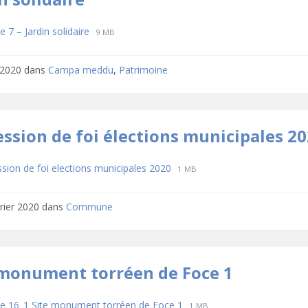
hargements
File
File
 7 – Jardin solidaire
9 MB
extension:
size:
pdf
n 2020
dans
Campa meddu
,
Patrimoine
ession de foi élections municipales 2
hargements
File
File
ssion de foi elections municipales 2020
1 MB
extension:
size:
pdf
vrier 2020
dans
Commune
 monument torréen de Foce 1
hargements
File
File
e 16_1 Site monument torréen de Foce 1
1 MB