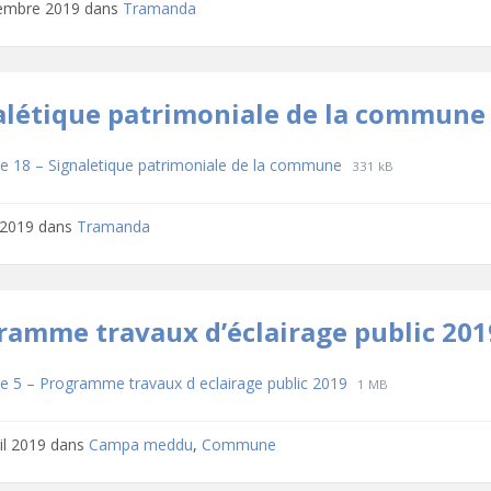
embre 2019
dans
Tramanda
alétique patrimoniale de la commune
hargements
File
File
e 18 – Signaletique patrimoniale de la commune
331 kB
extension:
size:
jpg
n 2019
dans
Tramanda
ramme travaux d’éclairage public 201
hargements
File
File
e 5 – Programme travaux d eclairage public 2019
1 MB
extension:
size:
pdf
ril 2019
dans
Campa meddu
,
Commune