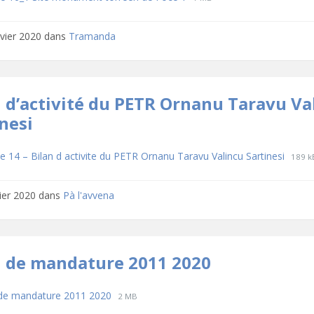
extension:
size:
pdf
nvier 2020
dans
Tramanda
n d’activité du PETR Ornanu Taravu Va
nesi
hargements
File
File
e 14 – Bilan d activite du PETR Ornanu Taravu Valincu Sartinesi
189 k
exten
size:
pdf
vier 2020
dans
Pà l'avvena
n de mandature 2011 2020
hargements
File
File
 de mandature 2011 2020
2 MB
extension:
size: