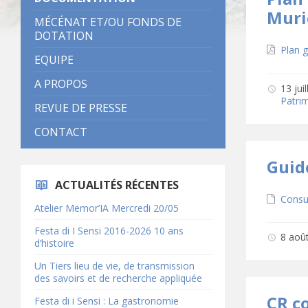
Muri
MÉCÉNAT ET/OU FONDS DE
DOTATION
Téléc
Plan 
EQUIPE
A PROPOS
13 jui
Patri
REVUE DE PRESSE
CONTACT
Guid
ACTUALITÉS RÉCENTES
Téléc
Consu
Atelier Memor’IA Mercredi 20/05
Festa di I Sensi 2016-2026 10 ans
8 aoû
d’histoire
Un Tiers lieu de vie, de transmission
des savoirs et de recherche appliquée
CR c
Festa di i Sensi : La gastronomie