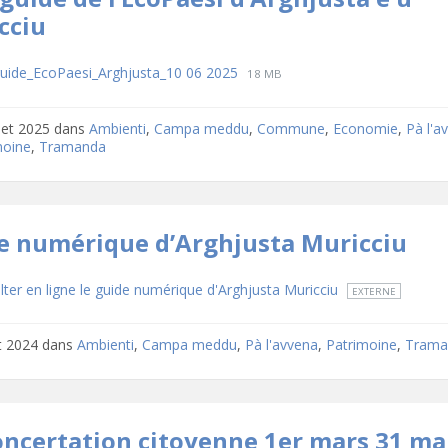
cciu
hargements
File
File
guide_EcoPaesi_Arghjusta_10 06 2025
18 MB
extension:
size:
pdf
llet 2025
dans
Ambienti
,
Campa meddu
,
Commune
,
Economie
,
Pà l'a
moine
,
Tramanda
e numérique d’Arghjusta Muricciu
hargements
File
lter en ligne le guide numérique d'Arghjusta Muricciu
EXTERNE
extension:
t 2024
dans
Ambienti
,
Campa meddu
,
Pà l'avvena
,
Patrimoine
,
Trama
oncertation citoyenne 1er mars 31 ma