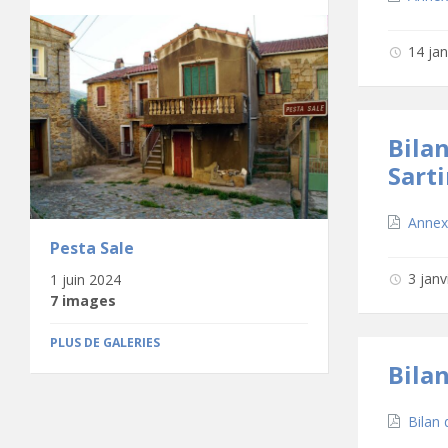
14 ja
Bila
Sarti
Téléc
Annex
Pesta Sale
3 jan
1 juin 2024
7 images
PLUS DE GALERIES
Bila
Téléc
Bilan