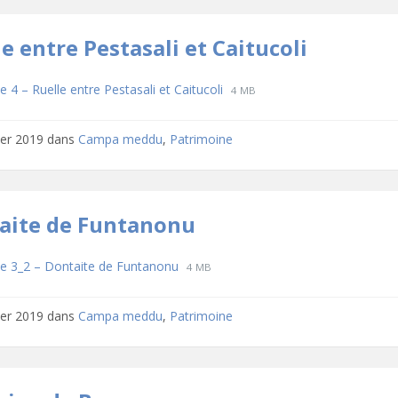
e entre Pestasali et Caitucoli
hargements
File
File
 4 – Ruelle entre Pestasali et Caitucoli
4 MB
extension:
size:
pdf
rier 2019
dans
Campa meddu
,
Patrimoine
aite de Funtanonu
hargements
File
File
e 3_2 – Dontaite de Funtanonu
4 MB
extension:
size:
pdf
rier 2019
dans
Campa meddu
,
Patrimoine