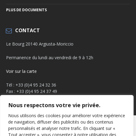
PLUS DE DOCUMENTS
CONTACT
Le Bourg 20140 Argiusta-Moriccio
Permanence du lundi au vendredi de 9 à 12h
Voir sur la carte
Tél : +33 (0)4 95 24 32 36
Fax : +33 (0)4 95 24 37 49
Email :
mairie.argiusta@orange.fr
Nous respectons votre vie privée.
Facebook
YouTube
Nous utilisons des cookies pour améliorer votre expérience
de navigation, diffuser des publicités ou des contenus
Mentions légales
Politique de confidentialité
personnalisés et analyser notre trafic. En cliquant sur «
Tout accepter », vous consentez à notre utilisation des
© 2026 Arghjusta Muricciu