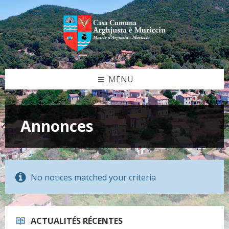
Skip
Skip
Skip
Skip
to
to
to
to
content
left
right
footer
sidebar
sidebar
MENU
Annonces
No notices matched your criteria
ACTUALITÉS RÉCENTES