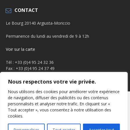
CONTACT
Le Bourg 20140 Argiusta-Moriccio
Permanence du lundi au vendredi de 9 à 12h
Voir sur la carte
Tél : +33 (0)4 95 24 32 36
Fax : +33 (0)4 95 24 37 49
Email :
mairie.argiusta@orange.fr
Nous respectons votre vie privée.
Facebook
YouTube
Nous utilisons des cookies pour améliorer votre expérience
de navigation, diffuser des publicités ou des contenus
Mentions légales
Politique de confidentialité
personnalisés et analyser notre trafic. En cliquant sur «
Tout accepter », vous consentez à notre utilisation des
© 2026 Arghjusta Muricciu
cookies.
Personnaliser
Tout rejeter
Accepter tout