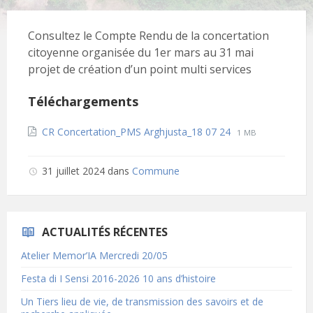
Consultez le Compte Rendu de la concertation
citoyenne organisée du 1er mars au 31 mai
projet de création d’un point multi services
Téléchargements
File
File
CR Concertation_PMS Arghjusta_18 07 24
1 MB
extension:
size:
pdf
31 juillet 2024
dans
Commune
ACTUALITÉS RÉCENTES
Atelier Memor’IA Mercredi 20/05
Festa di I Sensi 2016-2026 10 ans d’histoire
Un Tiers lieu de vie, de transmission des savoirs et de