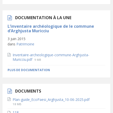
DOCUMENTATION À LA UNE
L’inventaire archéologique de le commune
d’Arghjusta Muricciu
3 juin 2015
dans
Patrimoine
Inventaire-archeologique-commune-Arghjusta-
File
Muricciu.pdf
9 MB
size:
PLUS DE DOCUMENTATION
DOCUMENTS
Plan-guide_EcoPaesi_Arghjusta_10-06-2025.pdf
File
18 MB
size:
118