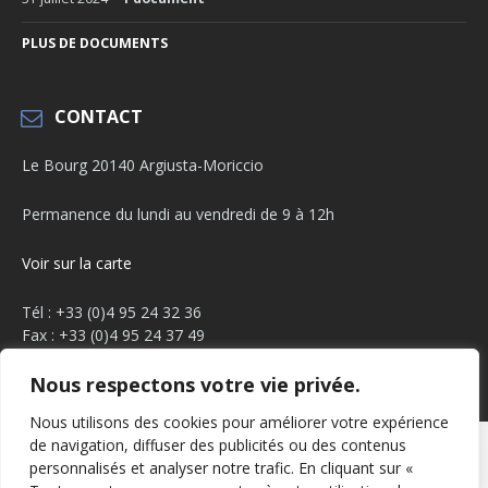
PLUS DE DOCUMENTS
CONTACT
Le Bourg 20140 Argiusta-Moriccio
Permanence du lundi au vendredi de 9 à 12h
Voir sur la carte
Tél : +33 (0)4 95 24 32 36
Fax : +33 (0)4 95 24 37 49
Email :
mairie.argiusta@orange.fr
Nous respectons votre vie privée.
Facebook
YouTube
Nous utilisons des cookies pour améliorer votre expérience
de navigation, diffuser des publicités ou des contenus
Mentions légales
Politique de confidentialité
personnalisés et analyser notre trafic. En cliquant sur «