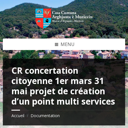
Skip
Skip
Skip
Skip
to
to
to
to
content
left
right
footer
sidebar
sidebar
MENU
CR concertation
citoyenne 1er mars 31
mai projet de création
d’un point multi services
Accueil
Documentation
/