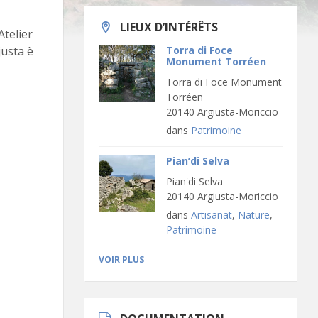
LIEUX D’INTÉRÊTS
telier
justa è
Torra di Foce
Monument Torréen
Torra di Foce Monument
Torréen
20140 Argiusta-Moriccio
dans
Patrimoine
Pian’di Selva
Pian'di Selva
20140 Argiusta-Moriccio
dans
Artisanat
,
Nature
,
Patrimoine
VOIR PLUS