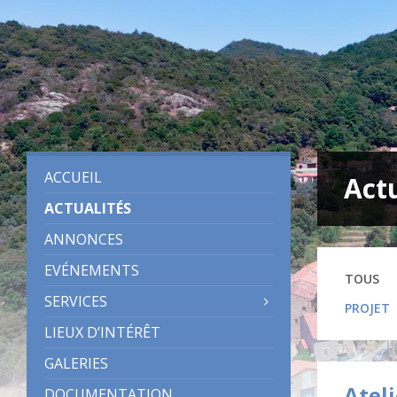
Skip
Skip
Skip
Skip
to
to
to
to
content
left
right
footer
sidebar
sidebar
ACCUEIL
Act
ACTUALITÉS
ANNONCES
EVÉNEMENTS
TOUS
SERVICES
PROJET
LIEUX D’INTÉRÊT
GALERIES
Atel
DOCUMENTATION