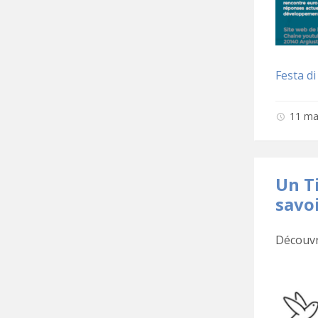
Festa di
11 ma
Un Ti
savo
Découvr