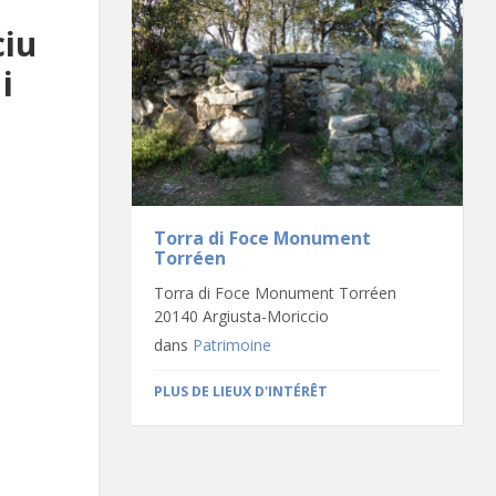
ciu
i
Torra di Foce Monument
Torréen
Torra di Foce Monument Torréen
20140 Argiusta-Moriccio
dans
Patrimoine
PLUS DE LIEUX D'INTÉRÊT