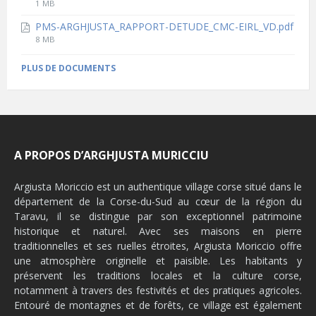
File
1 MB
size:
PMS-ARGHJUSTA_RAPPORT-DETUDE_CMC-EIRL_VD.pdf
File
8 MB
size:
PLUS DE DOCUMENTS
A PROPOS D’ARGHJUSTA MURICCIU
Argiusta Moriccio est un authentique village corse situé dans le
département de la Corse-du-Sud au cœur de la région du
Taravu, il se distingue par son exceptionnel patrimoine
historique et naturel. Avec ses maisons en pierre
traditionnelles et ses ruelles étroites, Argiusta Moriccio offre
une atmosphère originelle et paisible. Les habitants y
préservent les traditions locales et la culture corse,
notamment à travers des festivités et des pratiques agricoles.
Entouré de montagnes et de forêts, ce village est également