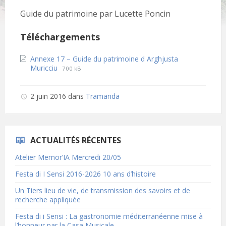
Guide du patrimoine par Lucette Poncin
Téléchargements
Annexe 17 – Guide du patrimoine d Arghjusta
File
File
Muricciu
700 kB
extension:
size:
pdf
2 juin 2016
dans
Tramanda
ACTUALITÉS RÉCENTES
Atelier Memor’IA Mercredi 20/05
Festa di I Sensi 2016-2026 10 ans d’histoire
Un Tiers lieu de vie, de transmission des savoirs et de
recherche appliquée
Festa di i Sensi : La gastronomie méditerranéenne mise à
l’honneur par la Casa Musicale