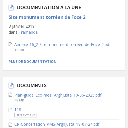
DOCUMENTATION À LA UNE
Site monument torréen de Foce 2
3 janvier 2019
dans
Tramanda
File
Annexe-16_2-Site-monument-torreen-de-Foce-2.pdf
size:
309 kB
PLUS DE DOCUMENTATION
DOCUMENTS
Plan-guide_EcoPaesi_Arghjusta_10-06-2025.pdf
File
18 MB
size:
118
LIEN EXTERNE
CR-Concertation_PMS-Arghjusta_18-07-24.pdf