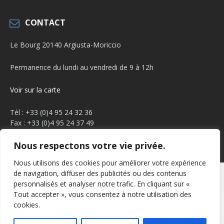
CONTACT
Le Bourg 20140 Argiusta-Moriccio
Permanence du lundi au vendredi de 9 à 12h
Voir sur la carte
Tél : +33 (0)4 95 24 32 36
Fax : +33 (0)4 95 24 37 49
Email :
mairie.argiusta@orange.fr
Nous respectons votre vie privée.
Facebook
YouTube
Nous utilisons des cookies pour améliorer votre expérience
de navigation, diffuser des publicités ou des contenus
Mentions légales
Politique de confidentialité
personnalisés et analyser notre trafic. En cliquant sur «
Tout accepter », vous consentez à notre utilisation des
© 2026 Arghjusta Muricciu
cookies.