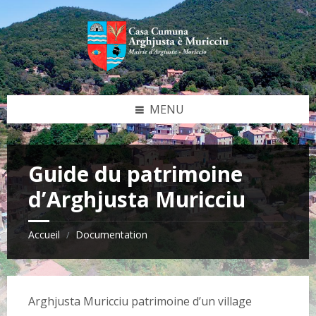
Skip
Skip
Skip
Skip
to
to
to
to
content
left
right
footer
sidebar
sidebar
MENU
Guide du patrimoine
d’Arghjusta Muricciu
Accueil
Documentation
/
Arghjusta Muricciu patrimoine d’un village