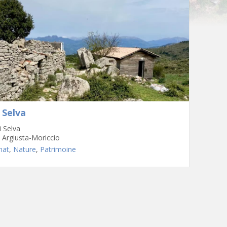
i Selva
i Selva
 Argiusta-Moriccio
nat
,
Nature
,
Patrimoine