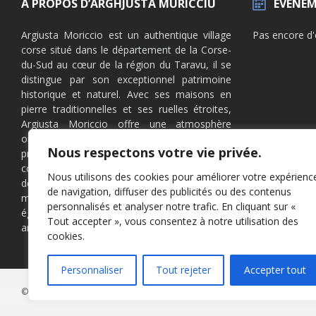
A PROPOS D’ARGHJUSTA MURICCIU
EVÉNEM
Argiusta Moriccio est un authentique village
Pas encore d
corse situé dans le département de la Corse-
du-Sud au cœur de la région du Taravu, il se
distingue par son exceptionnel patrimoine
historique et naturel. Avec ses maisons en
pierre traditionnelles et ses ruelles étroites,
Argiusta Moriccio offre une atmosphère
originelle et paisible. Les habitants y
Nous respectons votre vie privée.
préservent les traditions locales et la culture
corse, notamment à travers des festivités et
Nous utilisons des cookies pour améliorer votre expérienc
des pratiques agricoles. Entouré de
de navigation, diffuser des publicités ou des contenus
montagnes et de forêts, ce village est
personnalisés et analyser notre trafic. En cliquant sur «
également un point de départ idéal pour les
Tout accepter », vous consentez à notre utilisation des
amateurs de randonnée et de nature.
cookies.
Personnaliser
Tout rejeter
Accepter tout
© 2026 Arghjusta Muricciu