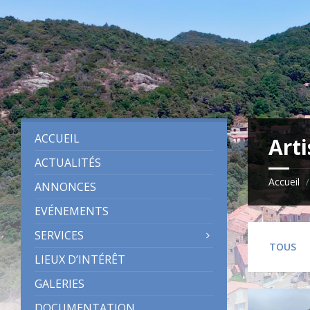
Skip
Skip
Skip
to
to
to
content
left
footer
sidebar
ACCUEIL
Art
ACTUALITÉS
Accueil
/
ANNONCES
EVÉNEMENTS
SERVICES
TOUS
LIEUX D’INTÉRÊT
GALERIES
DOCUMENTATION