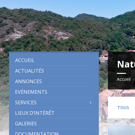
Skip
Skip
Skip
to
to
to
content
left
footer
sidebar
ACCUEIL
Nat
ACTUALITÉS
Accueil
/
ANNONCES
EVÉNEMENTS
SERVICES
TOUS
LIEUX D’INTÉRÊT
GALERIES
DOCUMENTATION