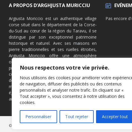
A PROPOS D’ARGHJUSTA MURICCIU
EVÉNEM
Argiusta Moriccio est un authentique village
Pas encore d
corse situé dans le département de la Corse-
du-Sud au cœur de la région du Taravu, il se
distingue par son exceptionnel patrimoine
historique et naturel. Avec ses maisons en
pierre traditionnelles et ses ruelles étroites,
Argiusta Moriccio offre une atmosphère
originelle et paisible. Les habitants y
Nous respectons votre vie privée.
préservent les traditions locales et la culture
corse, notamment à travers des festivités et
Nous utilisons des cookies pour améliorer votre expérienc
des pratiques agricoles. Entouré de
de navigation, diffuser des publicités ou des contenus
montagnes et de forêts, ce village est
personnalisés et analyser notre trafic. En cliquant sur «
également un point de départ idéal pour les
Tout accepter », vous consentez à notre utilisation des
amateurs de randonnée et de nature.
cookies.
Personnaliser
Tout rejeter
Accepter tout
© 2026 Arghjusta Muricciu