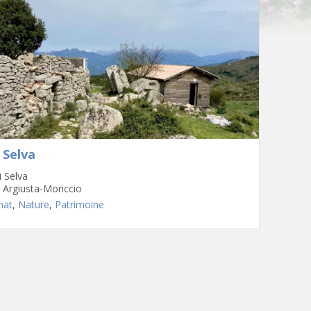
i Selva
i Selva
 Argiusta-Moriccio
nat
,
Nature
,
Patrimoine