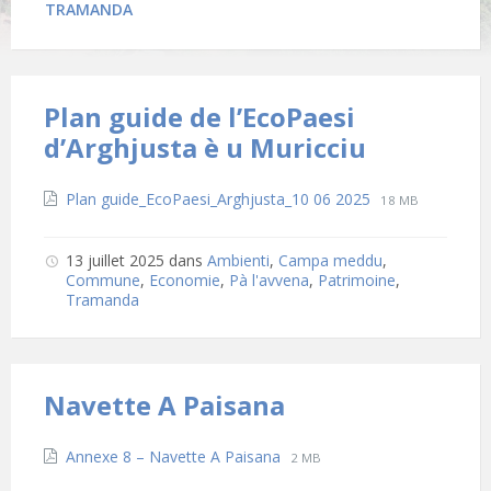
TRAMANDA
Plan guide de l’EcoPaesi
d’Arghjusta è u Muricciu
Téléchargements
File
File
Plan guide_EcoPaesi_Arghjusta_10 06 2025
18 MB
extension:
size:
pdf
13 juillet 2025
dans
Ambienti
,
Campa meddu
,
Commune
,
Economie
,
Pà l'avvena
,
Patrimoine
,
Tramanda
Navette A Paisana
Téléchargements
File
File
Annexe 8 – Navette A Paisana
2 MB
extension:
size: