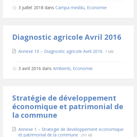
pdf
3 juillet 2018
dans
Campa meddu
,
Economie
Diagnostic agricole Avril 2016
Téléchargements
File
File
Annexe 10 – Diagnostic agricole Avril 2016
7 MB
extension:
size:
pdf
3 avril 2016
dans
Ambienti
,
Economie
Stratégie de développement
économique et patrimonial de
la commune
Téléchargements
Annexe 1 – Strategie de developpement economique
File
File
et patrimonial de la commune
291 kB