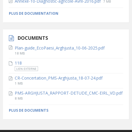
File
Annexe-10-Diagnostic-agricole-Avril-2016.pdf
7 MB
size:
PLUS DE DOCUMENTATION
DOCUMENTS
Plan-guide_EcoPaesi_Arghjusta_10-06-2025.pdf
File
18 MB
size:
118
LIEN EXTERNE
CR-Concertation_PMS-Arghjusta_18-07-24.pdf
File
1 MB
size:
PMS-ARGHJUSTA_RAPPORT-DETUDE_CMC-EIRL_VD.pdf
File
8 MB
size:
PLUS DE DOCUMENTS