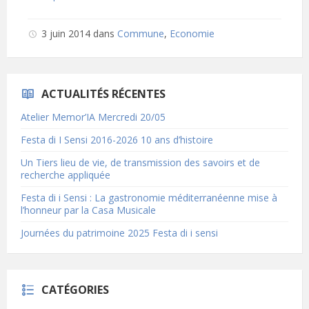
extension:
size:
pdf
3 juin 2014
dans
Commune
,
Economie
ACTUALITÉS RÉCENTES
Atelier Memor’IA Mercredi 20/05
Festa di I Sensi 2016-2026 10 ans d’histoire
Un Tiers lieu de vie, de transmission des savoirs et de
recherche appliquée
Festa di i Sensi : La gastronomie méditerranéenne mise à
l’honneur par la Casa Musicale
Journées du patrimoine 2025 Festa di i sensi
CATÉGORIES