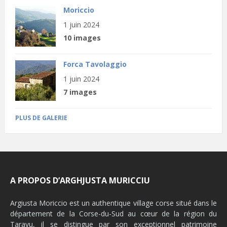
Moriccio
1 juin 2024
10 images
Forca Tavolaggio
1 juin 2024
7 images
PLUS DE GALERIE
A PROPOS D’ARGHJUSTA MURICCIU
Argiusta Moriccio est un authentique village corse situé dans le
département de la Corse-du-Sud au cœur de la région du
Taravu, il se distingue par son exceptionnel patrimoine