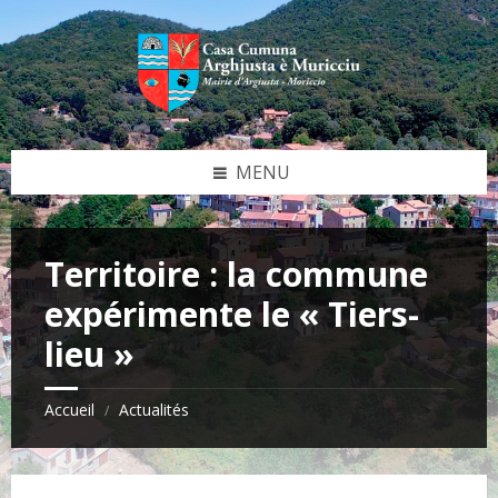
Skip
Skip
Skip
Skip
to
to
to
to
content
left
right
footer
sidebar
sidebar
MENU
Territoire : la commune
expérimente le « Tiers-
lieu »
Accueil
Actualités
/